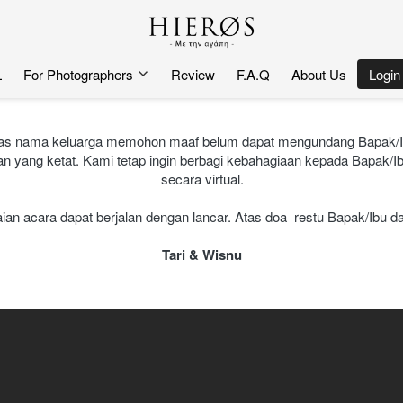
L
For Photographers
Review
F.A.Q
About Us
`
Login
 atas nama keluarga memohon maaf belum dapat mengundang Bapak/Ib
an yang ketat. Kami tetap ingin berbagi kebahagiaan kepada Bapak/
secara virtual.
n acara dapat berjalan dengan lancar. Atas doa  restu Bapak/Ibu d
Tari & Wisnu