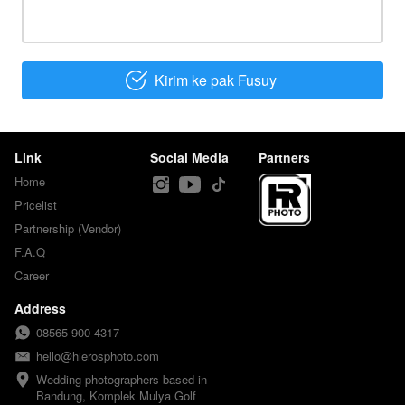
Kirim ke pak Fusuy
`
Link
Social Media
Partners
Home
Pricelist
Partnership (Vendor)
F.A.Q
Career
Address
08565-900-4317
hello@hierosphoto.com
Wedding photographers based in 
Bandung, Komplek Mulya Golf 