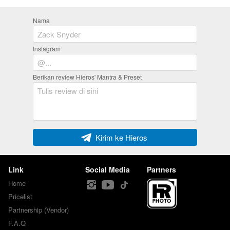
Nama
Instagram
Berikan review Hieros' Mantra & Preset
`
Kirim ke Hieros
Link
Social Media
Partners
Home
Pricelist
Partnership (Vendor)
F.A.Q